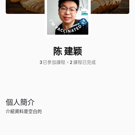
陈 建颖
3
已參加課程
•
2
課程已完成
個人簡介
介紹資料是空白的