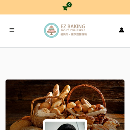
跳
至
主
要
內
容