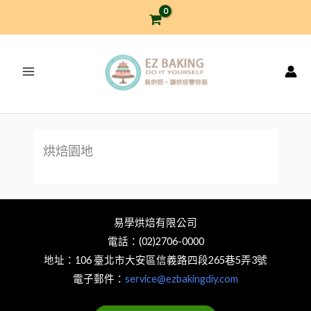
跳
至
主
要
內
容
烘焙園地
易學烘焙有限公司
電話：(02)2706-0000
地址：106 臺北市大安區信義路四段265巷5弄3號
電子郵件：
service@ezbakingdiy.com