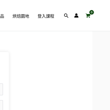
搜
商品
烘焙園地
登入課程
尋