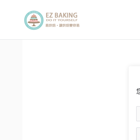
跳
至
主
要
內
容