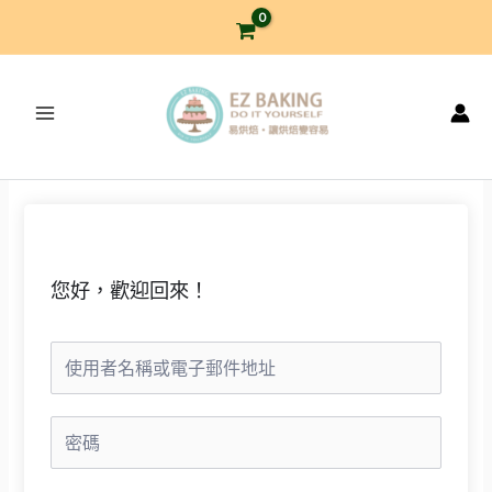
跳
至
主
要
內
容
您好，歡迎回來！