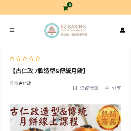
跳
至
主
要
內
容
【古仁政 7款造型&傳統月餅】
分類
古仁政
追蹤清單
分享