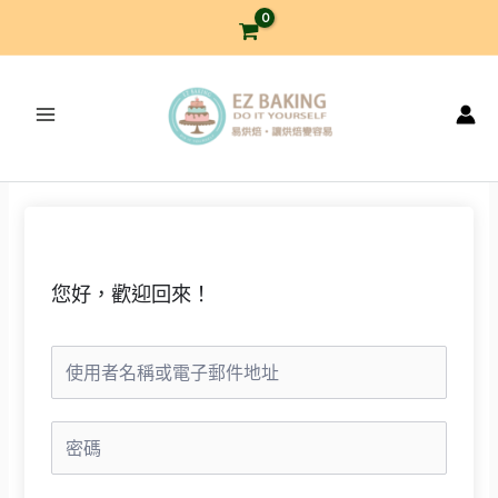
跳
至
主
要
內
容
您好，歡迎回來！