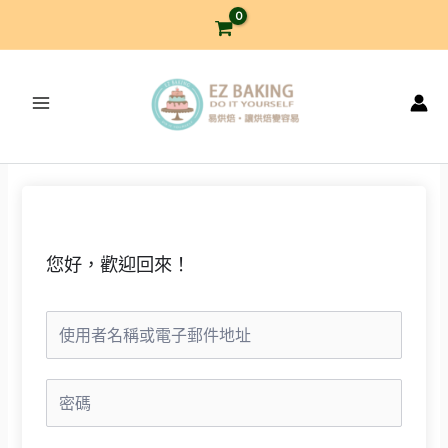
跳
至
主
要
內
容
您好，歡迎回來！