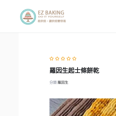
跳
至
主
要
內
容
羅因生起士條餅乾
分類
羅因生