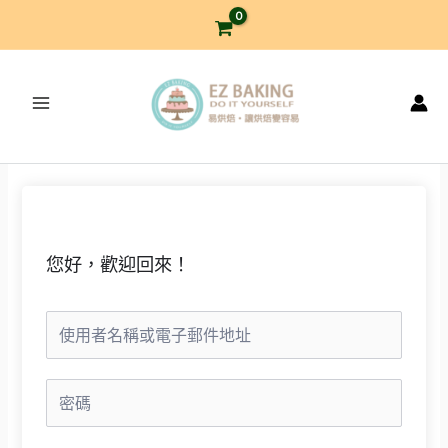
跳
至
主
要
內
容
您好，歡迎回來！