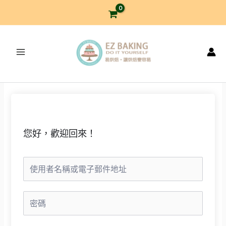
跳
至
主
要
內
容
您好，歡迎回來！