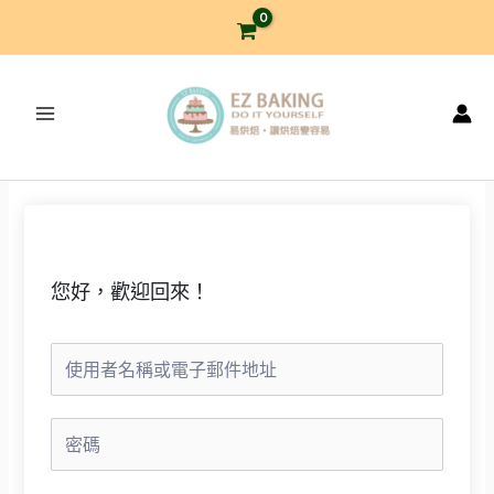
跳
至
主
要
內
容
您好，歡迎回來！