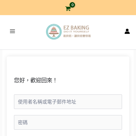
跳
至
主
要
內
容
您好，歡迎回來！