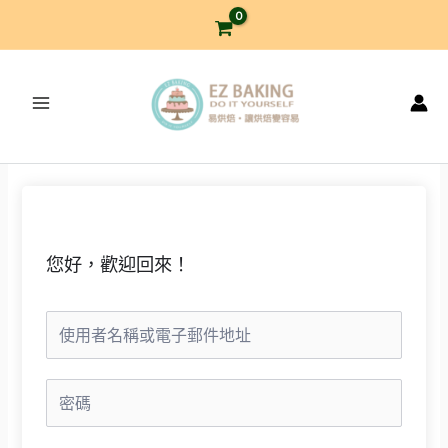
跳
至
主
要
內
容
您好，歡迎回來！