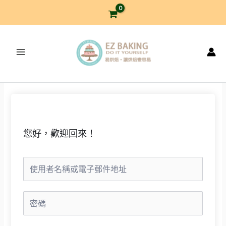
跳
至
主
要
內
容
您好，歡迎回來！