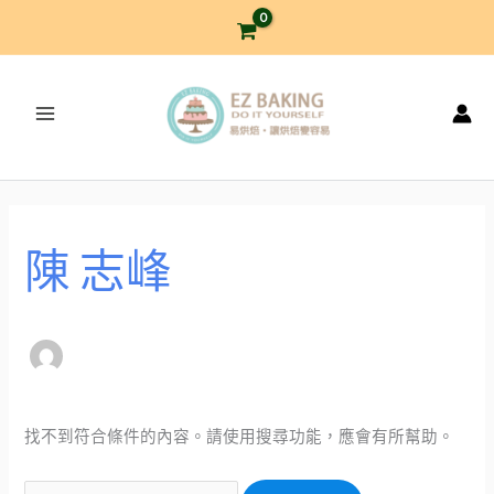
跳
至
主
要
內
容
搜
尋
陳 志峰
關
鍵
字:
找不到符合條件的內容。請使用搜尋功能，應會有所幫助。