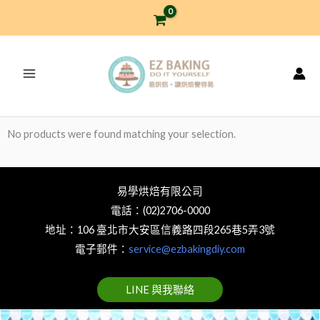
跳
至
主
要
內
容
No products were found matching your selection.
易學烘焙有限公司
電話：(02)2706-0000
地址：106 臺北市大安區信義路四段265巷5弄3號
電子郵件：
service@ezbakingdiy.com
LINE 與我聯絡