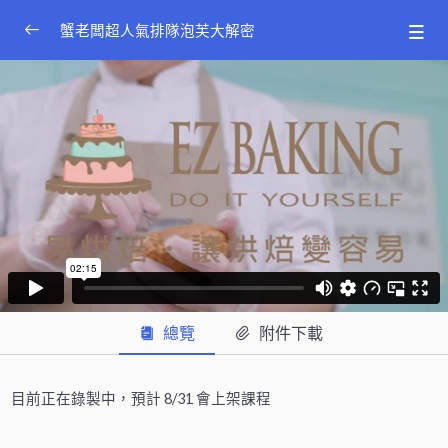
蟹老闆超人氣排隊泡芙大解密
蟹老闆超人氣排隊泡芙大解密
0/1
課程說明
02:15
工具介紹
0/1
炙燒焦糖布蕾泡芙
0/6
卡兹泡芙
0/5
原味中組珊瑚泡芙
0/1
總覽
附件下載
鹹香中組珊瑚泡芙
0/1
目前正在錄製中，預計 8/31 會上架課程
咖啡中組珊瑚泡芙
0/1