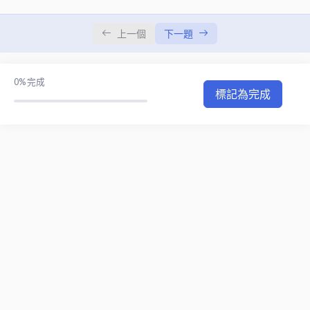
巧克力中組珊瑚泡芙
0/1
上一個
下一題
0%
完成
標記為完成