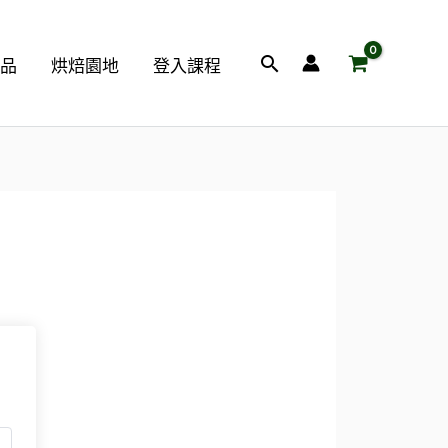
搜
商品
烘焙園地
登入課程
尋