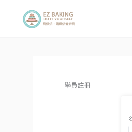
跳
至
主
要
內
容
學員註冊