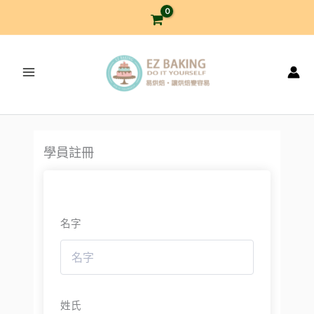
跳
至
主
要
內
容
學員註冊
名字
姓氏