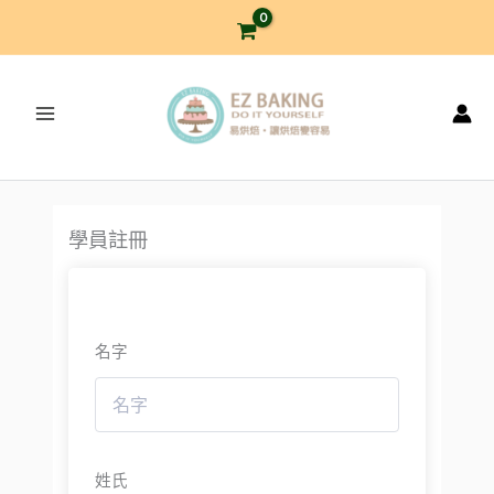
跳
至
主
要
內
容
學員註冊
名字
姓氏