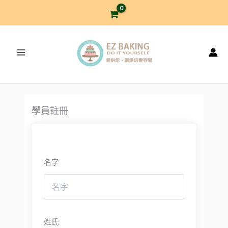
跳
至
主
要
內
容
學員註冊
名字
姓氏