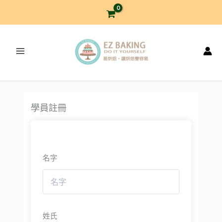
跳
至
主
要
內
容
學員註冊
名字
姓氏